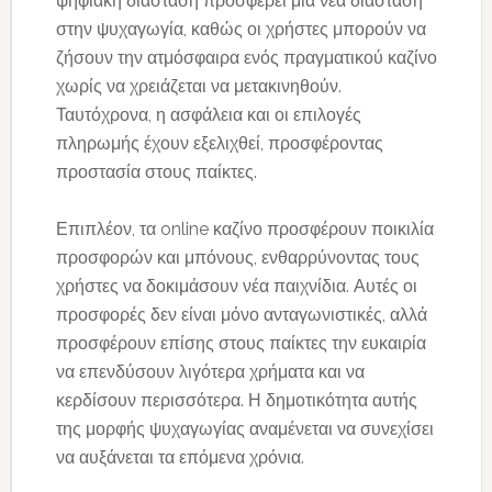
ψηφιακή διάσταση προσφέρει μια νέα διάσταση
στην ψυχαγωγία, καθώς οι χρήστες μπορούν να
ζήσουν την ατμόσφαιρα ενός πραγματικού καζίνο
χωρίς να χρειάζεται να μετακινηθούν.
Ταυτόχρονα, η ασφάλεια και οι επιλογές
πληρωμής έχουν εξελιχθεί, προσφέροντας
προστασία στους παίκτες.
Επιπλέον, τα online καζίνο προσφέρουν ποικιλία
προσφορών και μπόνους, ενθαρρύνοντας τους
χρήστες να δοκιμάσουν νέα παιχνίδια. Αυτές οι
προσφορές δεν είναι μόνο ανταγωνιστικές, αλλά
προσφέρουν επίσης στους παίκτες την ευκαιρία
να επενδύσουν λιγότερα χρήματα και να
κερδίσουν περισσότερα. Η δημοτικότητα αυτής
της μορφής ψυχαγωγίας αναμένεται να συνεχίσει
να αυξάνεται τα επόμενα χρόνια.