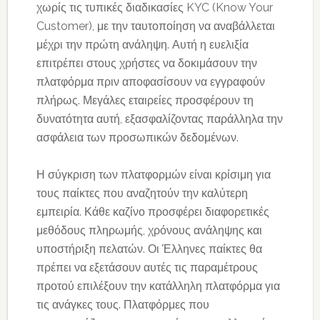
χωρίς τις τυπικές διαδικασίες KYC (Know Your
Customer), με την ταυτοποίηση να αναβάλλεται
μέχρι την πρώτη ανάληψη. Αυτή η ευελιξία
επιτρέπει στους χρήστες να δοκιμάσουν την
πλατφόρμα πριν αποφασίσουν να εγγραφούν
πλήρως. Μεγάλες εταιρείες προσφέρουν τη
δυνατότητα αυτή, εξασφαλίζοντας παράλληλα την
ασφάλεια των προσωπικών δεδομένων.
Η σύγκριση των πλατφορμών είναι κρίσιμη για
τους παίκτες που αναζητούν την καλύτερη
εμπειρία. Κάθε καζίνο προσφέρει διαφορετικές
μεθόδους πληρωμής, χρόνους ανάληψης και
υποστήριξη πελατών. Οι Έλληνες παίκτες θα
πρέπει να εξετάσουν αυτές τις παραμέτρους
προτού επιλέξουν την κατάλληλη πλατφόρμα για
τις ανάγκες τους. Πλατφόρμες που