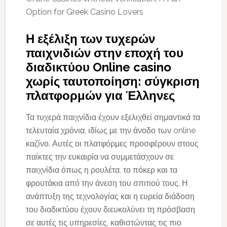
Option for Greek Casino Lovers
Η εξέλιξη των τυχερών
παιχνιδιών στην εποχή του
διαδικτύου Online casino
χωρίς ταυτοποίηση: σύγκριση
πλατφορμών για Έλληνες
Τα τυχερά παιχνίδια έχουν εξελιχθεί σημαντικά τα
τελευταία χρόνια, ιδίως με την άνοδο των online
καζίνο. Αυτές οι πλατφόρμες προσφέρουν στους
παίκτες την ευκαιρία να συμμετάσχουν σε
παιχνίδια όπως η ρουλέτα, το πόκερ και τα
φρουτάκια από την άνεση του σπιτιού τους. Η
ανάπτυξη της τεχνολογίας και η ευρεία διάδοση
του διαδικτύου έχουν διευκολύνει τη πρόσβαση
σε αυτές τις υπηρεσίες, καθιστώντας τις πιο