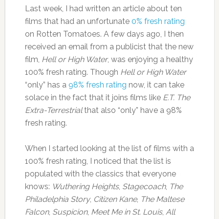
Last week, I had written an article about ten
films that had an unfortunate
0% fresh rating
on Rotten Tomatoes. A few days ago, I then
received an email from a publicist that the new
film,
Hell or High Water
, was enjoying a healthy
100% fresh rating. Though
Hell or High Water
“only” has a
98% fresh rating
now, it can take
solace in the fact that it joins films like
E.T. The
Extra-Terrestrial
that also “only” have a 98%
fresh rating.
When I started looking at the list of films with a
100% fresh rating, I noticed that the list is
populated with the classics that everyone
knows:
Wuthering Heights
,
Stagecoach
,
The
Philadelphia Story
,
Citizen Kane
,
The Maltese
Falcon
,
Suspicion
,
Meet Me in St. Louis
,
All