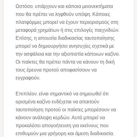
Ωστόσο, υπάρχουν και κάποια μειονεκτήματα
που θα πρέπει να ληφθούν υπόψη. Κάποιες
πλατφόρμες μπορεί να έχουν περιορισμούς στη
μεταφορά χρημάτων ή στις επιλογές παιχνιδιών.
Επίσης, η απουσία διαδικασίας ταυτοποίησης
μπορεί να δημιουργήσει ανησυχίες σχετικά με
την ασφάλεια και την αξιοπιστία κάποιων καζίνο.
Οι παίκτες θα πρέπει πάντα να κάνουν τη δική
τους έρευνα προτού αποφασίσουν να
εγγραφούν.
Επιπλέον, είναι σημαντικό να σημειωθεί ότι
ορισμένα καζίνο ενδέχεται να απαιτούν
ταυτοποίηση προτού οι παίκτες μπορέσουν να
κάνουν ανάληψη κερδών. Αυτό μπορεί να
προκαλέσει απογοήτευση για εκείνους που
επιθυμούν μια γρήγορη και άμεση διαδικασία.