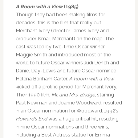
A Room with a View
(1985)
Though they had been making films for
decades, this is the film that really put
Merchant Ivory (director James Ivory and
producer Ismail Merchant) on the map. The
cast was led by two-time Oscar winner
Maggie Smith and introduced most of the
world to future Oscar winners Judi Dench and
Daniel Day-Lewis and future Oscar nominee
Helena Bonham Carter.
A Room with a View
kicked off a prolific period for Merchant Ivory.
Their 1990 film,
Mr. and Mrs. Bridge
, starring
Paul Newman and Joanne Woodward, resulted
in an Oscar nomination for Woodward. 1992’s
Howard’s End
was a huge critical hit, resulting
in nine Oscar nominations and three wins,
including a Best Actress statue for Emma