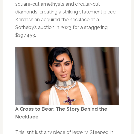
square-cut amethysts and circular-cut
diamonds, creating a striking statement piece.
Kardashian acquired the necklace at a
Sotheby’s auction in 2023 for a staggering
$197,453.
A Cross to Bear: The Story Behind the
Necklace
This isn’t just any piece of jewelry. Steeped in