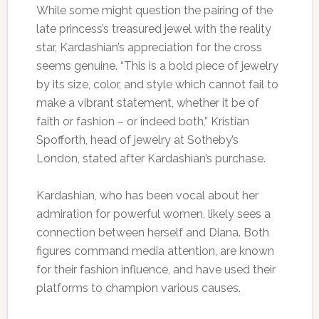
While some might question the pairing of the
late princess’s treasured jewel with the reality
star, Kardashian’s appreciation for the cross
seems genuine. “This is a bold piece of jewelry
by its size, color, and style which cannot fail to
make a vibrant statement, whether it be of
faith or fashion – or indeed both,” Kristian
Spofforth, head of jewelry at Sotheby’s
London, stated after Kardashian’s purchase.
Kardashian, who has been vocal about her
admiration for powerful women, likely sees a
connection between herself and Diana. Both
figures command media attention, are known
for their fashion influence, and have used their
platforms to champion various causes.