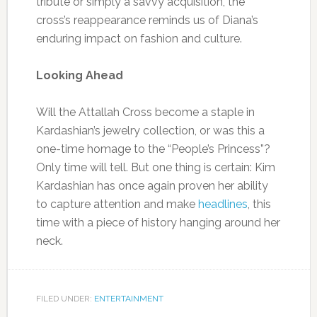
tribute or simply a savvy acquisition, the
cross’s reappearance reminds us of Diana’s
enduring impact on fashion and culture.
Looking Ahead
Will the Attallah Cross become a staple in
Kardashian’s jewelry collection, or was this a
one-time homage to the “People’s Princess”?
Only time will tell. But one thing is certain: Kim
Kardashian has once again proven her ability
to capture attention and make
headlines
, this
time with a piece of history hanging around her
neck.
FILED UNDER:
ENTERTAINMENT