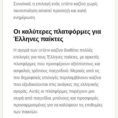
Συνολικά, η επιλογή ενός online καζίνο χωρίς
ταυτοποίηση απαιτεί προσοχή και καλή
ενημέρωση.
Οι καλύτερες πλατφόρμες για
Έλληνες παίκτες
Η αγορά των online καζίνο διαθέτει πολλές
επιλογές για τους Έλληνες παίκτες, με αρκετές
πλατφόρμες που προσφέρουν αξιόπιστους και
ασφαλείς τρόπους παιχνιδιού. Μερικές από τις
πιο δημοφιλείς επιλογές περιλαμβάνουν καζίνο
που εξειδικεύονται στις ανάγκες της ελληνικής
αγοράς. Αυτές οι πλατφόρμες παρέχουν μια
σειρά από παιχνίδια, μπόνους και προσφορές
προσαρμοσμένες για να καλύψουν τις επιθυμίες
των παικτών.