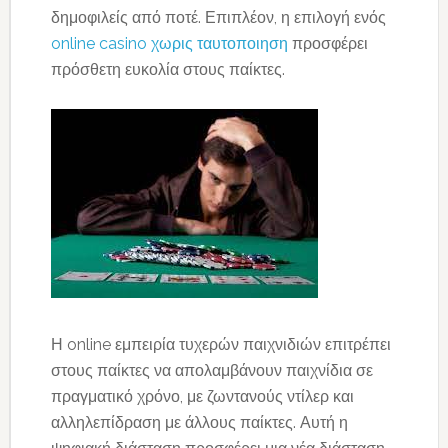
δημοφιλείς από ποτέ. Επιπλέον, η επιλογή ενός
online casino χωρις ταυτοποιηση
προσφέρει
πρόσθετη ευκολία στους παίκτες.
Η online εμπειρία τυχερών παιχνιδιών επιτρέπει
στους παίκτες να απολαμβάνουν παιχνίδια σε
πραγματικό χρόνο, με ζωντανούς ντίλερ και
αλληλεπίδραση με άλλους παίκτες. Αυτή η