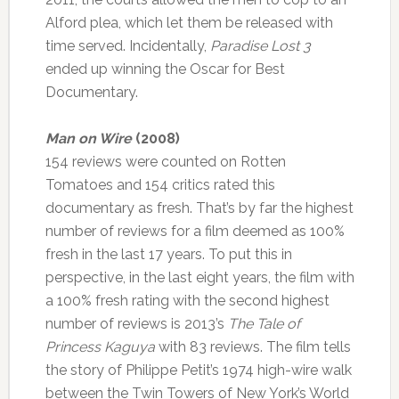
Alford plea, which let them be released with
time served. Incidentally,
Paradise Lost 3
ended up winning the Oscar for Best
Documentary.
Man on Wire
(2008)
154 reviews were counted on Rotten
Tomatoes and 154 critics rated this
documentary as fresh. That’s by far the highest
number of reviews for a film deemed as 100%
fresh in the last 17 years. To put this in
perspective, in the last eight years, the film with
a 100% fresh rating with the second highest
number of reviews is 2013’s
The Tale of
Princess Kaguya
with 83 reviews. The film tells
the story of Philippe Petit’s 1974 high-wire walk
between the Twin Towers of New York’s World