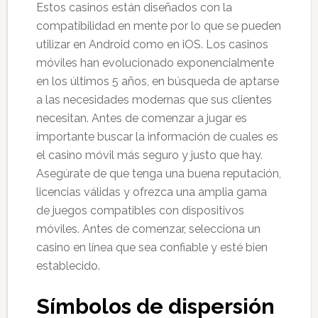
Estos casinos están diseñados con la
compatibilidad en mente por lo que se pueden
utilizar en Android como en iOS. Los casinos
móviles han evolucionado exponencialmente
en los últimos 5 años, en búsqueda de aptarse
a las necesidades modernas que sus clientes
necesitan. Antes de comenzar a jugar es
importante buscar la información de cuales es
el casino móvil más seguro y justo que hay.
Asegúrate de que tenga una buena reputación,
licencias válidas y ofrezca una amplia gama
de juegos compatibles con dispositivos
móviles. Antes de comenzar, selecciona un
casino en línea que sea confiable y esté bien
establecido.
Símbolos de dispersión