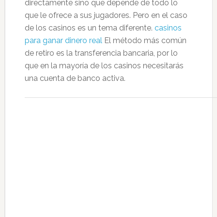
directamente sino que depende de todo lo
que le ofrece a sus jugadores. Pero en el caso
de los casinos es un tema diferente.
casinos
para ganar dinero real
El método más común
de retiro es la transferencia bancaria, por lo
que en la mayoría de los casinos necesitarás
una cuenta de banco activa.