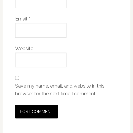
Email
*
Website
Save my name, email, and website in this
browser for the next time I comment.