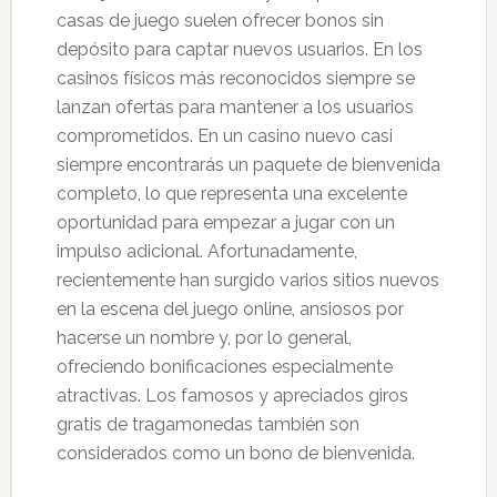
casas de juego suelen ofrecer bonos sin
depósito para captar nuevos usuarios. En los
casinos físicos más reconocidos siempre se
lanzan ofertas para mantener a los usuarios
comprometidos. En un casino nuevo casi
siempre encontrarás un paquete de bienvenida
completo, lo que representa una excelente
oportunidad para empezar a jugar con un
impulso adicional. Afortunadamente,
recientemente han surgido varios sitios nuevos
en la escena del juego online, ansiosos por
hacerse un nombre y, por lo general,
ofreciendo bonificaciones especialmente
atractivas. Los famosos y apreciados giros
gratis de tragamonedas también son
considerados como un bono de bienvenida.