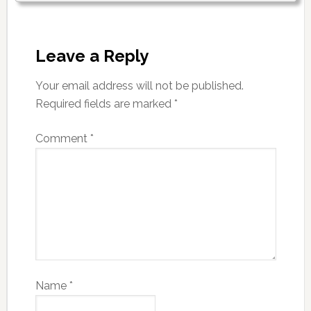
Leave a Reply
Your email address will not be published.
Required fields are marked
*
Comment
*
Name
*