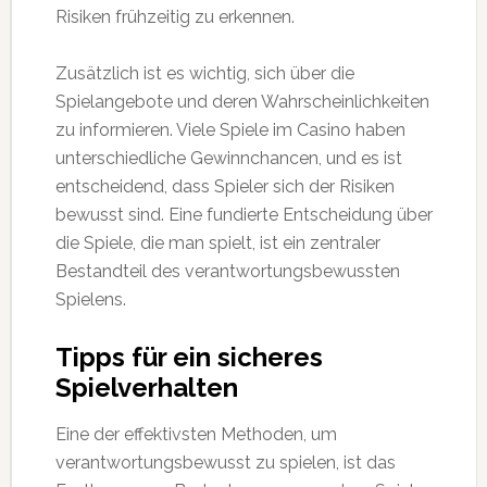
Risiken frühzeitig zu erkennen.
Zusätzlich ist es wichtig, sich über die
Spielangebote und deren Wahrscheinlichkeiten
zu informieren. Viele Spiele im Casino haben
unterschiedliche Gewinnchancen, und es ist
entscheidend, dass Spieler sich der Risiken
bewusst sind. Eine fundierte Entscheidung über
die Spiele, die man spielt, ist ein zentraler
Bestandteil des verantwortungsbewussten
Spielens.
Tipps für ein sicheres
Spielverhalten
Eine der effektivsten Methoden, um
verantwortungsbewusst zu spielen, ist das