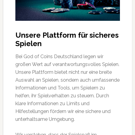
Unsere Plattform für sicheres
Spielen
Bei God of Coins Deutschland legen wir
großen Wert auf verantwortungsvolles Spielen.
Unsere Plattform bietet nicht nur eine breite
Auswahl an Spielen, sondern auch umfassende
Informationen und Tools, um Spielern zu
helfen, ihr Spielverhalten zu steuern. Durch
klare Informationen zu Limits und
Hilfestellungen fördern wir eine sichere und
unterhaltsame Umgebung.
Wir verstehen, dass der Spielspaß im