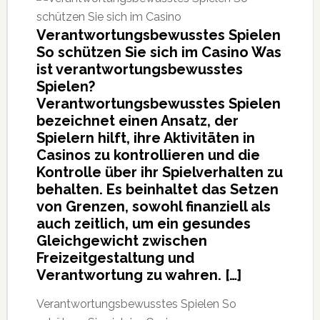
Verantwortungsbewusstes Spielen
So schützen Sie sich im Casino Was
ist verantwortungsbewusstes
Spielen?
Verantwortungsbewusstes Spielen
bezeichnet einen Ansatz, der
Spielern hilft, ihre Aktivitäten in
Casinos zu kontrollieren und die
Kontrolle über ihr Spielverhalten zu
behalten. Es beinhaltet das Setzen
von Grenzen, sowohl finanziell als
auch zeitlich, um ein gesundes
Gleichgewicht zwischen
Freizeitgestaltung und
Verantwortung zu wahren. […]
Verantwortungsbewusstes Spielen So