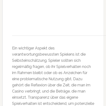
Ein wichtiger Aspekt des
verantwortungsbewussten Spielens ist die
Selbsteinschätzung. Spieler sollten sich
regelmäßig fragen, ob ihr Spielverhalten noch
im Rahmen bleibt oder ob es Anzeichen für
eine problematische Nutzung gibt. Dazu
gehört die Reflexion über die Zeit, die man im
Casino verbringt, und die Beträge, die man
einsetzt. Transparenz über das eigene
Spielverhalten ist entscheidend, um potenzielle