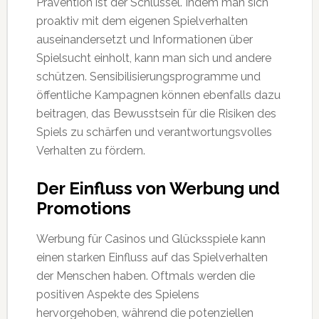
Prävention ist der Schlüssel. Indem man sich
proaktiv mit dem eigenen Spielverhalten
auseinandersetzt und Informationen über
Spielsucht einholt, kann man sich und andere
schützen. Sensibilisierungsprogramme und
öffentliche Kampagnen können ebenfalls dazu
beitragen, das Bewusstsein für die Risiken des
Spiels zu schärfen und verantwortungsvolles
Verhalten zu fördern.
Der Einfluss von Werbung und
Promotions
Werbung für Casinos und Glücksspiele kann
einen starken Einfluss auf das Spielverhalten
der Menschen haben. Oftmals werden die
positiven Aspekte des Spielens
hervorgehoben, während die potenziellen