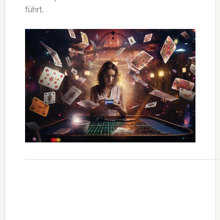
führt.