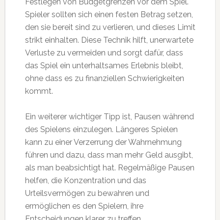
Festlegen von Budgetgrenzen vor dem Spiel.
Spieler sollten sich einen festen Betrag setzen,
den sie bereit sind zu verlieren, und dieses Limit
strikt einhalten. Diese Technik hilft, unerwartete
Verluste zu vermeiden und sorgt dafür, dass
das Spiel ein unterhaltsames Erlebnis bleibt,
ohne dass es zu finanziellen Schwierigkeiten
kommt.
Ein weiterer wichtiger Tipp ist, Pausen während
des Spielens einzulegen. Längeres Spielen
kann zu einer Verzerrung der Wahrnehmung
führen und dazu, dass man mehr Geld ausgibt,
als man beabsichtigt hat. Regelmäßige Pausen
helfen, die Konzentration und das
Urteilsvermögen zu bewahren und
ermöglichen es den Spielern, ihre
Entscheidungen klarer zu treffen.