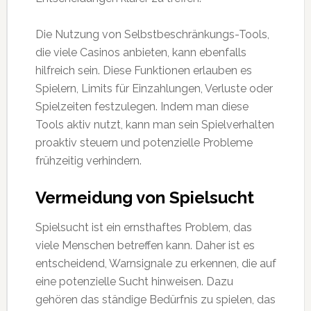
Die Nutzung von Selbstbeschränkungs-Tools,
die viele Casinos anbieten, kann ebenfalls
hilfreich sein. Diese Funktionen erlauben es
Spielern, Limits für Einzahlungen, Verluste oder
Spielzeiten festzulegen. Indem man diese
Tools aktiv nutzt, kann man sein Spielverhalten
proaktiv steuern und potenzielle Probleme
frühzeitig verhindern.
Vermeidung von Spielsucht
Spielsucht ist ein ernsthaftes Problem, das
viele Menschen betreffen kann. Daher ist es
entscheidend, Warnsignale zu erkennen, die auf
eine potenzielle Sucht hinweisen. Dazu
gehören das ständige Bedürfnis zu spielen, das