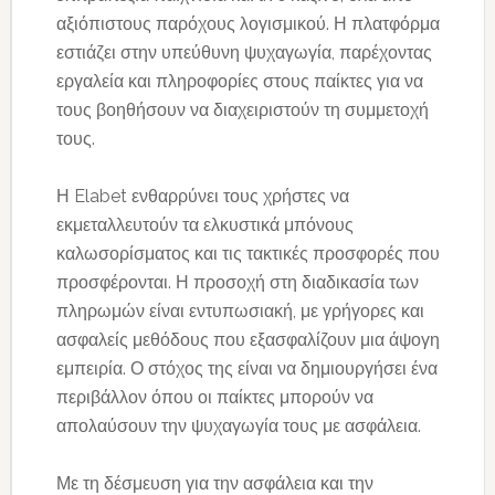
αξιόπιστους παρόχους λογισμικού. Η πλατφόρμα
εστιάζει στην υπεύθυνη ψυχαγωγία, παρέχοντας
εργαλεία και πληροφορίες στους παίκτες για να
τους βοηθήσουν να διαχειριστούν τη συμμετοχή
τους.
Η Elabet ενθαρρύνει τους χρήστες να
εκμεταλλευτούν τα ελκυστικά μπόνους
καλωσορίσματος και τις τακτικές προσφορές που
προσφέρονται. Η προσοχή στη διαδικασία των
πληρωμών είναι εντυπωσιακή, με γρήγορες και
ασφαλείς μεθόδους που εξασφαλίζουν μια άψογη
εμπειρία. Ο στόχος της είναι να δημιουργήσει ένα
περιβάλλον όπου οι παίκτες μπορούν να
απολαύσουν την ψυχαγωγία τους με ασφάλεια.
Με τη δέσμευση για την ασφάλεια και την