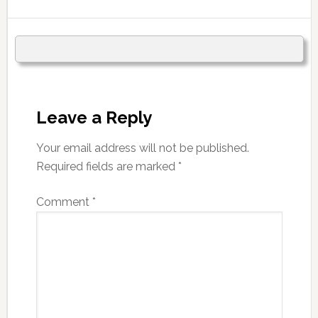
Leave a Reply
Your email address will not be published.
Required fields are marked
*
Comment
*