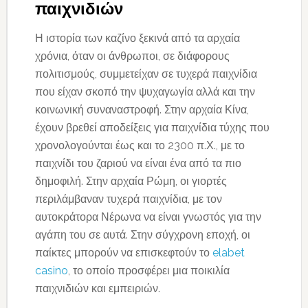
παιχνιδιών
Η ιστορία των καζίνο ξεκινά από τα αρχαία
χρόνια, όταν οι άνθρωποι, σε διάφορους
πολιτισμούς, συμμετείχαν σε τυχερά παιχνίδια
που είχαν σκοπό την ψυχαγωγία αλλά και την
κοινωνική συναναστροφή. Στην αρχαία Κίνα,
έχουν βρεθεί αποδείξεις για παιχνίδια τύχης που
χρονολογούνται έως και το 2300 π.Χ., με το
παιχνίδι του ζαριού να είναι ένα από τα πιο
δημοφιλή. Στην αρχαία Ρώμη, οι γιορτές
περιλάμβαναν τυχερά παιχνίδια, με τον
αυτοκράτορα Νέρωνα να είναι γνωστός για την
αγάπη του σε αυτά. Στην σύγχρονη εποχή, οι
παίκτες μπορούν να επισκεφτούν το
elabet
casino
, το οποίο προσφέρει μια ποικιλία
παιχνιδιών και εμπειριών.