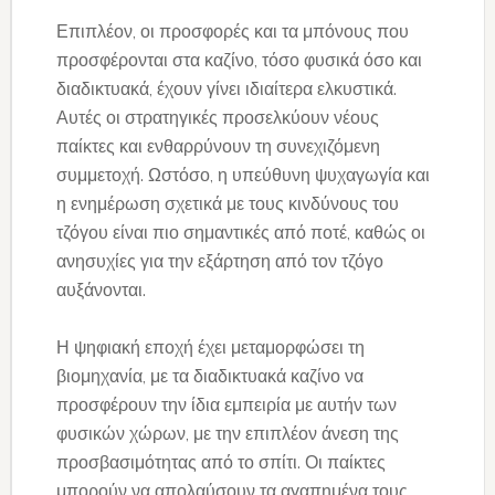
Επιπλέον, οι προσφορές και τα μπόνους που
προσφέρονται στα καζίνο, τόσο φυσικά όσο και
διαδικτυακά, έχουν γίνει ιδιαίτερα ελκυστικά.
Αυτές οι στρατηγικές προσελκύουν νέους
παίκτες και ενθαρρύνουν τη συνεχιζόμενη
συμμετοχή. Ωστόσο, η υπεύθυνη ψυχαγωγία και
η ενημέρωση σχετικά με τους κινδύνους του
τζόγου είναι πιο σημαντικές από ποτέ, καθώς οι
ανησυχίες για την εξάρτηση από τον τζόγο
αυξάνονται.
Η ψηφιακή εποχή έχει μεταμορφώσει τη
βιομηχανία, με τα διαδικτυακά καζίνο να
προσφέρουν την ίδια εμπειρία με αυτήν των
φυσικών χώρων, με την επιπλέον άνεση της
προσβασιμότητας από το σπίτι. Οι παίκτες
μπορούν να απολαύσουν τα αγαπημένα τους