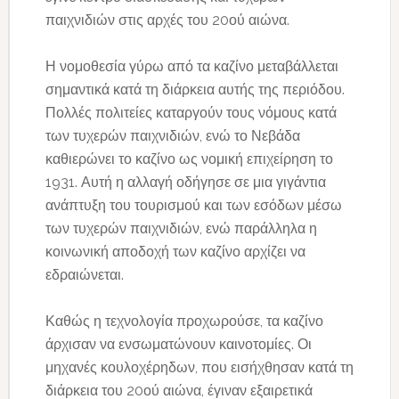
παιχνιδιών στις αρχές του 20ού αιώνα.
Η νομοθεσία γύρω από τα καζίνο μεταβάλλεται
σημαντικά κατά τη διάρκεια αυτής της περιόδου.
Πολλές πολιτείες καταργούν τους νόμους κατά
των τυχερών παιχνιδιών, ενώ το Νεβάδα
καθιερώνει το καζίνο ως νομική επιχείρηση το
1931. Αυτή η αλλαγή οδήγησε σε μια γιγάντια
ανάπτυξη του τουρισμού και των εσόδων μέσω
των τυχερών παιχνιδιών, ενώ παράλληλα η
κοινωνική αποδοχή των καζίνο αρχίζει να
εδραιώνεται.
Καθώς η τεχνολογία προχωρούσε, τα καζίνο
άρχισαν να ενσωματώνουν καινοτομίες. Οι
μηχανές κουλοχέρηδων, που εισήχθησαν κατά τη
διάρκεια του 20ού αιώνα, έγιναν εξαιρετικά