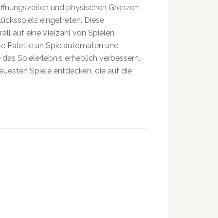
 Öffnungszeiten und physischen Grenzen
lücksspiels eingetreten. Diese
all auf eine Vielzahl von Spielen
ite Palette an Spielautomaten und
 das Spielerlebnis erheblich verbessern.
euesten Spiele entdecken, die auf die