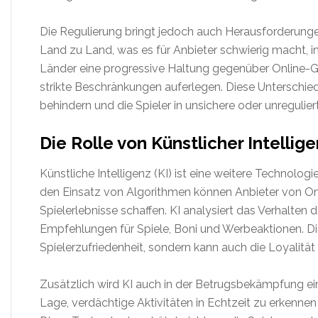
Die Regulierung bringt jedoch auch Herausforderunge
Land zu Land, was es für Anbieter schwierig macht, i
Länder eine progressive Haltung gegenüber Online-Gl
strikte Beschränkungen auferlegen. Diese Untersch
behindern und die Spieler in unsichere oder unregulier
Die Rolle von Künstlicher Intellig
Künstliche Intelligenz (KI) ist eine weitere Technologi
den Einsatz von Algorithmen können Anbieter von Onl
Spielerlebnisse schaffen. KI analysiert das Verhalten
Empfehlungen für Spiele, Boni und Werbeaktionen. Die
Spielerzufriedenheit, sondern kann auch die Loyalit
Zusätzlich wird KI auch in der Betrugsbekämpfung ei
Lage, verdächtige Aktivitäten in Echtzeit zu erkenne