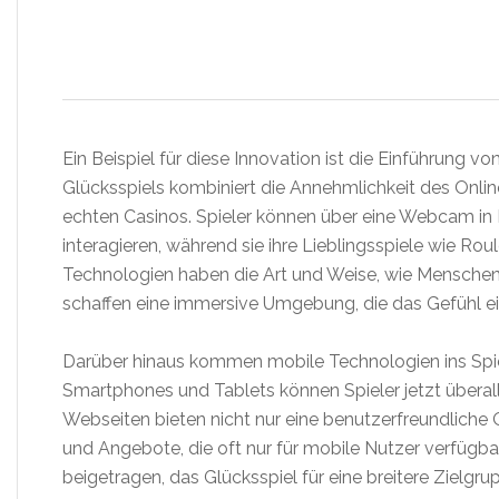
Ein Beispiel für diese Innovation ist die Einführung v
Glücksspiels kombiniert die Annehmlichkeit des Onli
echten Casinos. Spieler können über eine Webcam in 
interagieren, während sie ihre Lieblingsspiele wie Ro
Technologien haben die Art und Weise, wie Menschen G
schaffen eine immersive Umgebung, die das Gefühl ei
Darüber hinaus kommen mobile Technologien ins Spi
Smartphones und Tablets können Spieler jetzt überall
Webseiten bieten nicht nur eine benutzerfreundliche 
und Angebote, die oft nur für mobile Nutzer verfügbar 
beigetragen, das Glücksspiel für eine breitere Zielg