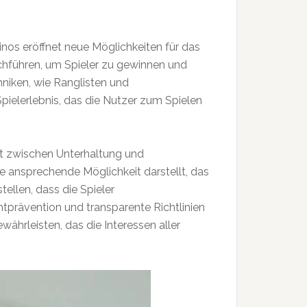
inos eröffnet neue Möglichkeiten für das
hführen, um Spieler zu gewinnen und
niken, wie Ranglisten und
pielerlebnis, das die Nutzer zum Spielen
ht zwischen Unterhaltung und
 ansprechende Möglichkeit darstellt, das
tellen, dass die Spieler
tprävention und transparente Richtlinien
währleisten, das die Interessen aller