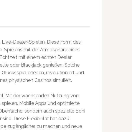
on Live-Dealer-Spielen. Diese Form des
ne-Spielens mit der Atmosphäre eines
Echtzeit mit einem echten Dealer
ulette oder Blackjack genießen. Solche
lücksspiel erleben, revolutioniert und
nes physischen Casinos simuliert.
el. Mit der wachsenden Nutzung von
 spielen. Mobile Apps und optimierte
Oberfläche, sondern auch spezielle Boni
sind. Diese Flexibilität hat dazu
ruppe zugänglicher zu machen und neue