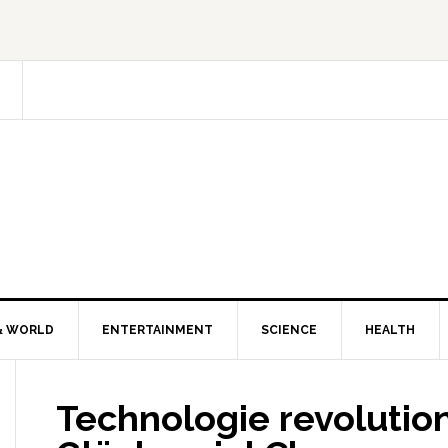
& WORLD
ENTERTAINMENT
SCIENCE
HEALTH
Technologie revolution