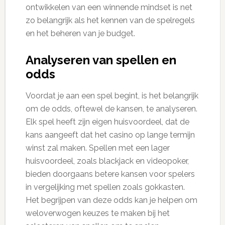
ontwikkelen van een winnende mindset is net
zo belangrijk als het kennen van de spelregels
en het beheren van je budget.
Analyseren van spellen en
odds
Voordat je aan een spel begint, is het belangrijk
om de odds, oftewel de kansen, te analyseren.
Elk spel heeft zijn eigen huisvoordeel, dat de
kans aangeeft dat het casino op lange termijn
winst zal maken. Spellen met een lager
huisvoordeel, zoals blackjack en videopoker,
bieden doorgaans betere kansen voor spelers
in vergelijking met spellen zoals gokkasten.
Het begrijpen van deze odds kan je helpen om
weloverwogen keuzes te maken bij het