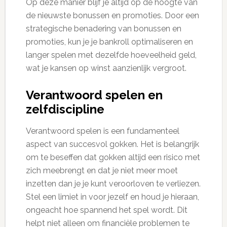
Op deze manier blijf je altijd op de hoogte van
de nieuwste bonussen en promoties. Door een
strategische benadering van bonussen en
promoties, kun je je bankroll optimaliseren en
langer spelen met dezelfde hoeveelheid geld,
wat je kansen op winst aanzienlijk vergroot.
Verantwoord spelen en
zelfdiscipline
Verantwoord spelen is een fundamenteel
aspect van succesvol gokken. Het is belangrijk
om te beseffen dat gokken altijd een risico met
zich meebrengt en dat je niet meer moet
inzetten dan je je kunt veroorloven te verliezen.
Stel een limiet in voor jezelf en houd je hieraan,
ongeacht hoe spannend het spel wordt. Dit
helpt niet alleen om financiële problemen te