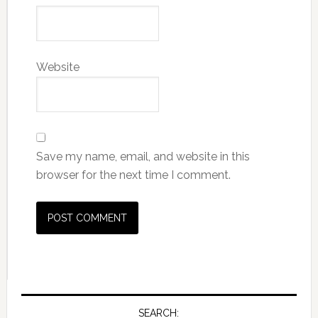
Website
Save my name, email, and website in this
browser for the next time I comment.
SEARCH: