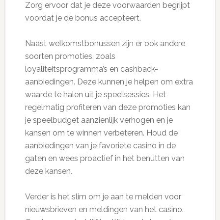
Zorg ervoor dat je deze voorwaarden begrijpt
voordat je de bonus accepteert.
Naast welkomstbonussen zijn er ook andere
soorten promoties, zoals
loyaliteitsprogramma’s en cashback-
aanbiedingen. Deze kunnen je helpen om extra
waarde te halen uit je speelsessies. Het
regelmatig profiteren van deze promoties kan
je speelbudget aanzienlijk verhogen en je
kansen om te winnen verbeteren. Houd de
aanbiedingen van je favoriete casino in de
gaten en wees proactief in het benutten van
deze kansen.
Verder is het slim om je aan te melden voor
nieuwsbrieven en meldingen van het casino.