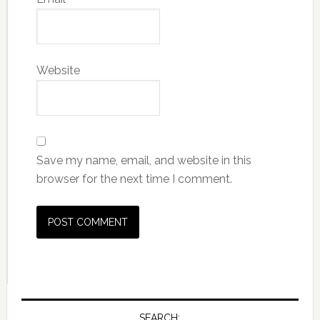
Website
Save my name, email, and website in this
browser for the next time I comment.
SEARCH: