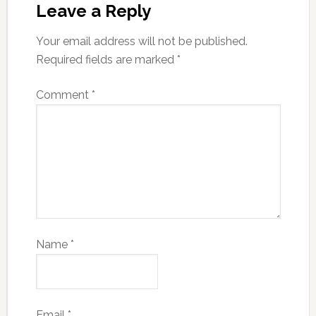
Leave a Reply
Your email address will not be published.
Required fields are marked
*
Comment
*
Name
*
Email
*