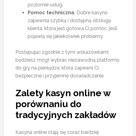
poziomie usług.
Pomoc techniczna.
Dobre kasyno
zapewnia szybką i dostępną obsługę
klienta, która jest gotowa Ci pomóc, jeśli
pojawią się jakiekolwiek problemy.
Postępując zgodnie z tymi wskazówkami,
będziesz mógł wybrać niezawodną platformę
do gry na pieniądze, która zapewni Ci
bezpieczne i przyjemne doświadczenie.
Zalety kasyn online w
porównaniu do
tradycyjnych zakładów
Kasyna online stają się coraz bardziej