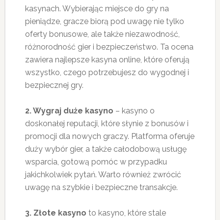
kasynach. Wybierając miejsce do gry na
pieniądze, gracze biorą pod uwagę nie tylko
oferty bonusowe, ale także niezawodność,
różnorodność gier i bezpieczeństwo. Ta ocena
zawiera najlepsze kasyna online, które oferują
wszystko, czego potrzebujesz do wygodnej i
bezpiecznej gry.
2. Wygraj duże kasyno
– kasyno o
doskonałej reputacji, które słynie z bonusów i
promocji dla nowych graczy. Platforma oferuje
duży wybór gier, a także całodobową usługę
wsparcia, gotową pomóc w przypadku
jakichkolwiek pytań. Warto również zwrócić
uwagę na szybkie i bezpieczne transakcje.
3. Złote kasyno
to kasyno, które stale