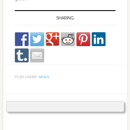
SHARING
FILED UNDER:
NEWS