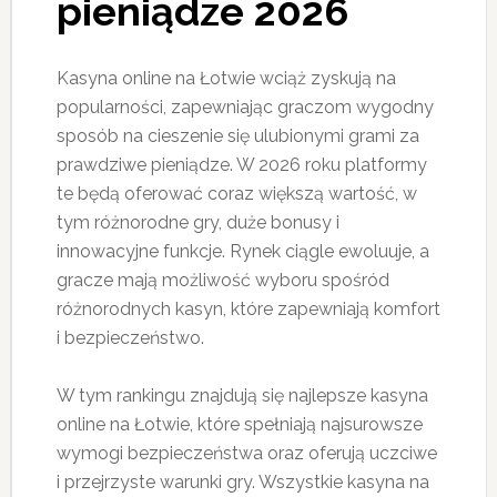
pieniądze 2026
Kasyna online na Łotwie wciąż zyskują na
popularności, zapewniając graczom wygodny
sposób na cieszenie się ulubionymi grami za
prawdziwe pieniądze. W 2026 roku platformy
te będą oferować coraz większą wartość, w
tym różnorodne gry, duże bonusy i
innowacyjne funkcje. Rynek ciągle ewoluuje, a
gracze mają możliwość wyboru spośród
różnorodnych kasyn, które zapewniają komfort
i bezpieczeństwo.
W tym rankingu znajdują się najlepsze kasyna
online na Łotwie, które spełniają najsurowsze
wymogi bezpieczeństwa oraz oferują uczciwe
i przejrzyste warunki gry. Wszystkie kasyna na