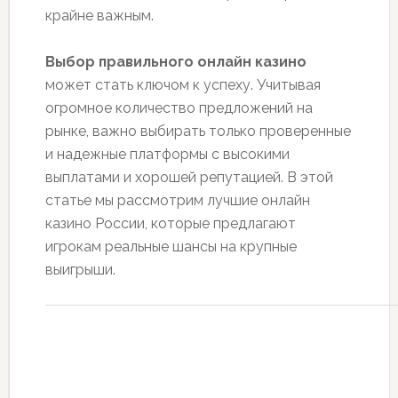
крайне важным.
Выбор правильного онлайн казино
может стать ключом к успеху. Учитывая
огромное количество предложений на
рынке, важно выбирать только проверенные
и надежные платформы с высокими
выплатами и хорошей репутацией. В этой
статье мы рассмотрим лучшие онлайн
казино России, которые предлагают
игрокам реальные шансы на крупные
выигрыши.