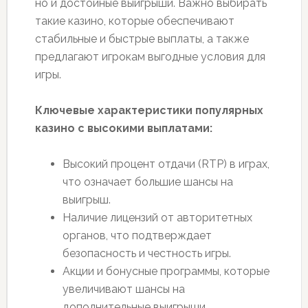
но и достойные выигрыши. Важно выбирать
такие казино, которые обеспечивают
стабильные и быстрые выплаты, а также
предлагают игрокам выгодные условия для
игры.
Ключевые характеристики популярных
казино с высокими выплатами:
Высокий процент отдачи (RTP) в играх,
что означает большие шансы на
выигрыш.
Наличие лицензий от авторитетных
органов, что подтверждает
безопасность и честность игры.
Акции и бонусные программы, которые
увеличивают шансы на
дополнительные выигрыши.