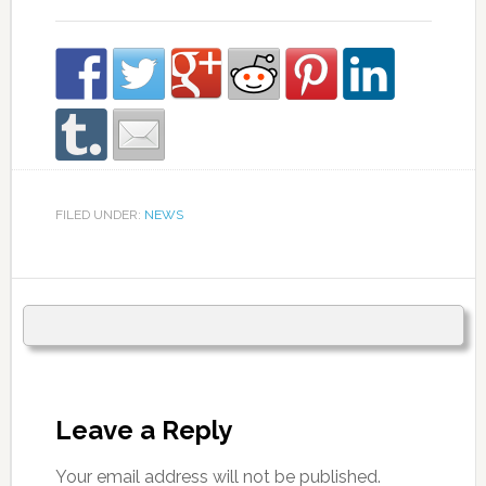
FILED UNDER:
NEWS
Leave a Reply
Your email address will not be published.