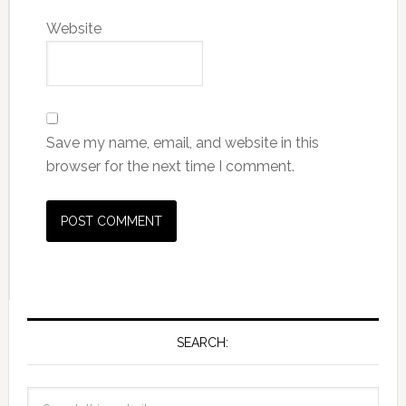
Website
Save my name, email, and website in this
browser for the next time I comment.
SEARCH: