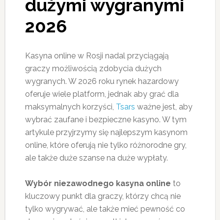
dużymi wygranymi
2026
Kasyna online w Rosji nadal przyciągają
graczy możliwością zdobycia dużych
wygranych. W 2026 roku rynek hazardowy
oferuje wiele platform, jednak aby grać dla
maksymalnych korzyści,
Tsars
ważne jest, aby
wybrać zaufane i bezpieczne kasyno. W tym
artykule przyjrzymy się najlepszym kasynom
online, które oferują nie tylko różnorodne gry,
ale także duże szanse na duże wypłaty.
Wybór niezawodnego kasyna online
to
kluczowy punkt dla graczy, którzy chcą nie
tylko wygrywać, ale także mieć pewność co