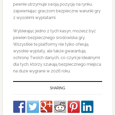
pewnie utrzymuje swoją pozycję na rynku,
zapewniając graczom bezpieczne warunki gry
z wysokimi wypłatami.
Wybierając jedno z tych kasyn, możesz być
pewien bezpiecznego środowiska gry.
Wszystkie te platformy nie tylko oferują
wysokie wypłaty, ale także gwarantują
ochronę Twoich danych, co czyni je idealnymi
dla tych, którzy szukają bezpiecznego miejsca
na duże wygrane w 2026 roku.
SHARING