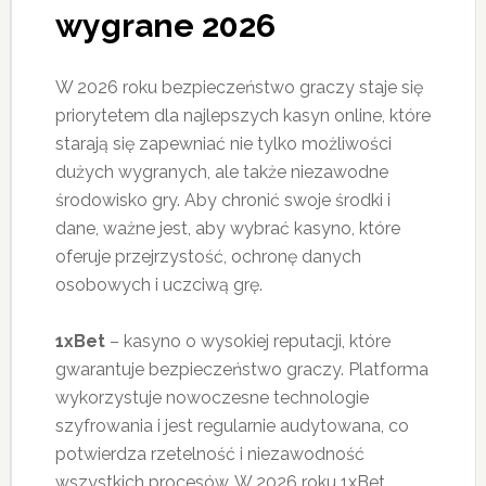
wygrane 2026
W 2026 roku bezpieczeństwo graczy staje się
priorytetem dla najlepszych kasyn online, które
starają się zapewniać nie tylko możliwości
dużych wygranych, ale także niezawodne
środowisko gry. Aby chronić swoje środki i
dane, ważne jest, aby wybrać kasyno, które
oferuje przejrzystość, ochronę danych
osobowych i uczciwą grę.
1xBet
– kasyno o wysokiej reputacji, które
gwarantuje bezpieczeństwo graczy. Platforma
wykorzystuje nowoczesne technologie
szyfrowania i jest regularnie audytowana, co
potwierdza rzetelność i niezawodność
wszystkich procesów. W 2026 roku 1xBet