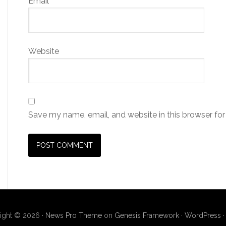
Email
*
Website
Save my name, email, and website in this browser for
ight © 2026 ·
News Pro Theme
on
Genesis Framework
·
WordPress