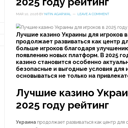
2025 году рейтинг
MAR 10, 2026
BY
NITIN AGARWAL
LEAVE A COMMENT
Лучшие казино Украины для игроков в
продолжает развиваться как центр дл
больше игроков благодаря улучшени
появлению новых платформ. В 2025 г
казино становится особенно актуальн
безопасные и выгодные условия для 
основываться не только на привлекат
Лучшие казино Украи
2025 году рейтинг
Украина
продолжает развиваться как центр для о