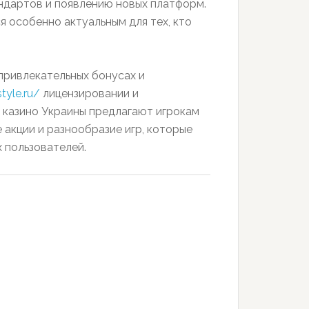
ндартов и появлению новых платформ.
я особенно актуальным для тех, кто
привлекательных бонусах и
tyle.ru/
лицензировании и
 казино Украины предлагают игрокам
 акции и разнообразие игр, которые
 пользователей.